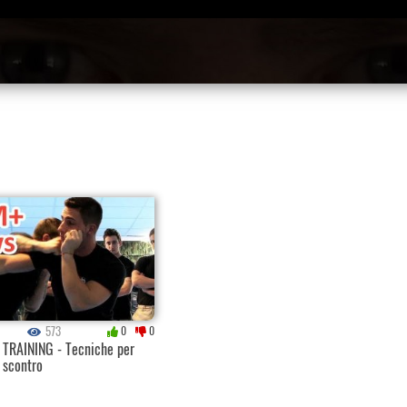
573
0
0
TRAINING - Tecniche per
 scontro