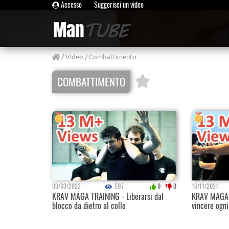
Accesso
Suggerisci un video
/
Video
/ Combattimento
COMBATTIMENTO
597
03/03/2022
0
0
16/11/2021
KRAV MAGA TRAINING - Liberarsi dal
KRAV MAGA 
blocco da dietro al collo
vincere ogni