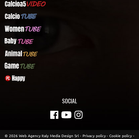
Calcioa5Video
CalcioTUBE
WomenTUBE
BabyTUBE
AnimalTUBE
GameTUBE
PcHappy
SOCIAL
© 2026 Web Agency Italy Media Design Srl -
Privacy policy
-
Cookie policy
-