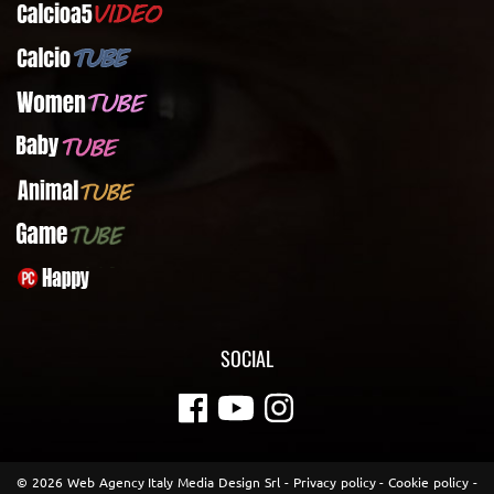
Calcioa5Video
CalcioTUBE
WomenTUBE
BabyTUBE
AnimalTUBE
GameTUBE
PcHappy
SOCIAL
© 2026 Web Agency Italy Media Design Srl -
Privacy policy
-
Cookie policy
-