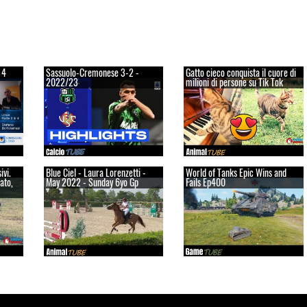
 4
Sassuolo-Cremonese 3-2 -
Gatto cieco conquista il cuore di
2022/23
milioni di persone su Tik Tok
ivi.
Blue Ciel - Laura Lorenzetti -
World of Tanks Epic Wins and
ato,
May 2022 - Sunday 6yo Gp
Fails Ep400