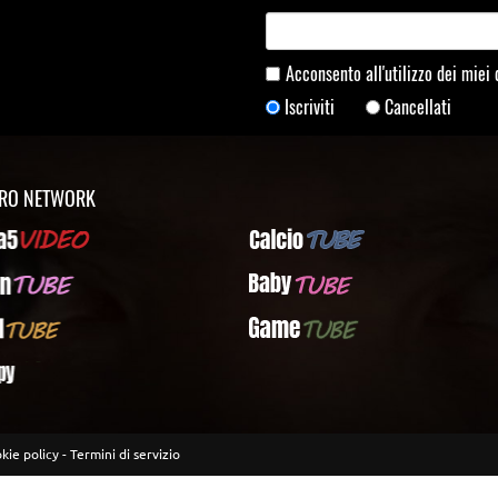
Acconsento all'utilizzo dei miei
Iscriviti
Cancellati
TRO NETWORK
Video
CalcioTUBE
UBE
BabyTUBE
UBE
GameTUBE
kie policy
-
Termini di servizio