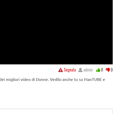
Segnala
admin
0
0
 dei migliori video di Donne. Vedilo anche tu su ManTUBE e