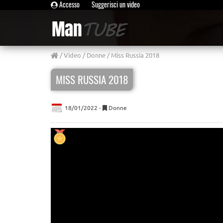
Accesso
Suggerisci un video
/
Video
/
Donne
/ Miss Russia 2018
MISS RUSSIA 2018
18/01/2022 -
Donne